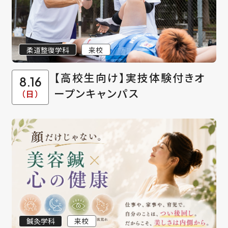
柔道整復学科
来校
【高校生向け】実技体験付きオ
8.16
ープンキャンパス
（日）
鍼灸学科
来校