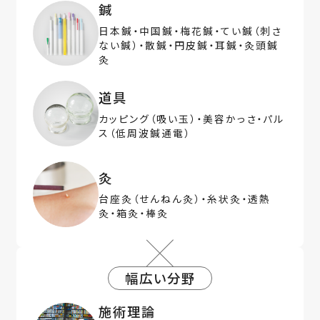
鍼
日本鍼・中国鍼・梅花鍼・てい鍼（刺さ
ない鍼）・散鍼・円皮鍼・耳鍼・灸頭鍼
灸
道具
カッピング（吸い玉）・美容かっさ・パル
ス（低周波鍼通電）
灸
台座灸（せんねん灸）・糸状灸・透熱
灸・箱灸・棒灸
幅広い分野
施術理論