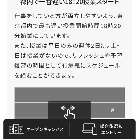
都内で一番遅い18：20授業スタート
仕事をしている方が両立しやすいよう、東
京都内で最も遅い授業開始時間18時20
分始業にしています。
また、授業は平日のみの週休2日制。土・
日は授業がないので、リフレッシュや予習
復習の時間として有意義にスケジュール
を組むことができます。
鍼
月
生命科学
1限目（18:20～19:50）
総合型選抜
オープン
キャンパス
エントリー
2限目（20:00～21:30）