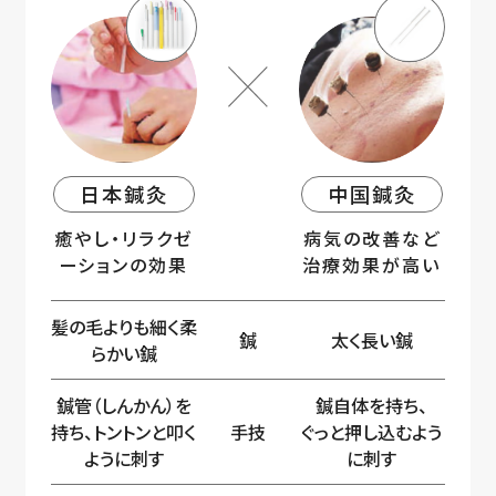
日本鍼灸
中国鍼灸
癒やし・リラクゼ
病気の改善など
ーションの効果
治療効果が高い
髪の毛よりも細く柔
鍼
太く長い鍼
らかい鍼
鍼管（しんかん）を
鍼自体を持ち、
持ち、
トントンと叩く
手技
ぐっと押し込むよう
ように刺す
に刺す