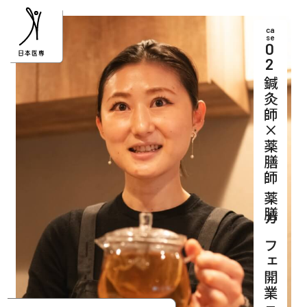
ca
se
0
2
鍼灸師×薬膳師 薬膳カフェ開業