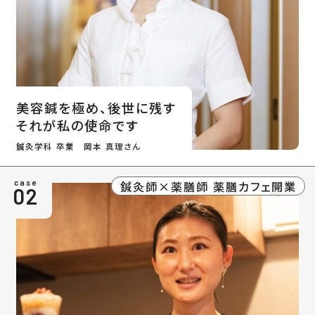
美容鍼を極め、後世に残す
それが私の使命です
鍼灸学科 卒業 岡本 真理さん
鍼灸師×薬膳師 薬膳カフェ開業
case
02