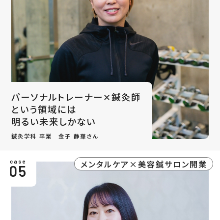
パーソナルトレーナー✕鍼灸師
という領域には
明るい未来しかない
鍼灸学科 卒業 金子 静華さん
メンタルケア×美容鍼サロン開業
case
05