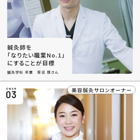
鍼灸師を
「なりたい職業No.1」
にすることが目標
鍼灸学科 卒業 笹沼 琢さん
美容鍼灸サロンオーナー
case
03