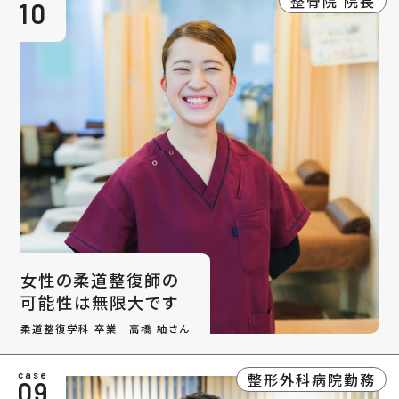
整骨院 院長
10
女性の柔道整復師の
可能性は無限大です
柔道整復学科 卒業 高橋 紬さん
整形外科病院勤務
case
09