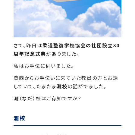
さて、昨日は
柔道整復学校協会の社団設立30
周年記念式典
がありました。
私はお手伝に伺いました。
関西からお手伝いに来ていた教員の方とお話
していて、たまたま
灘校
の話がでました。
灘（なだ）校はご存知ですか？
灘校