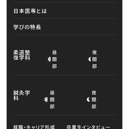
日本医専とは
学びの特長
柔道整
昼
夜
復学科
間
間
部
部
鍼灸学
昼
夜
科
間
間
部
部
就職・キャリア形成
卒業生インタビュー