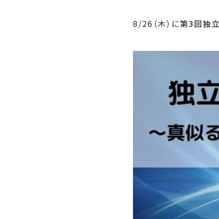
8/26（木）に
第3回独