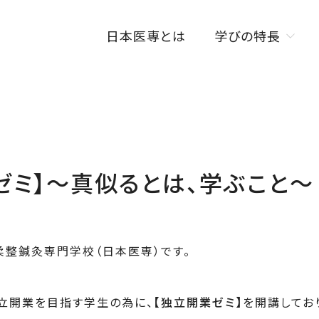
日本医専とは
学びの特長
学びの特長トップ
オンラインを活用した
授業スタイル
ISENカラダラボ
ゼミ】～真似るとは、学ぶこと～
海外研修制度
W資格取得制度
柔整鍼灸専門学校（日本医専）です。
立開業を目指す学生の為に、
【独立開業ゼミ】
を開講してお