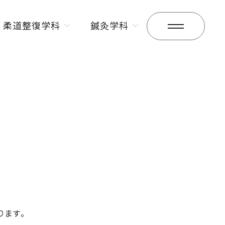
柔道整復学科
鍼灸学科
昼間部
昼間部
夜間部
夜間部
ります。