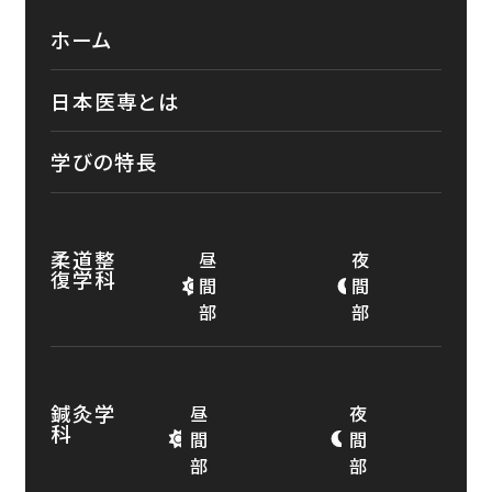
ホーム
日本医専とは
学びの特長
柔道整
昼
夜
復学科
間
間
部
部
鍼灸学
昼
夜
科
間
間
部
部