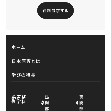
資料請求する
ホーム
日本医専とは
学びの特長
柔道整
昼
夜
復学科
間
間
部
部