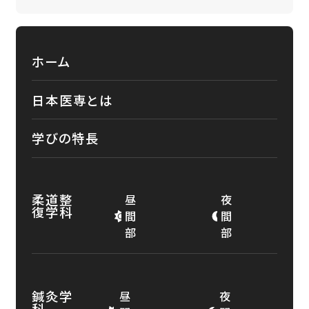
ホーム
日本医専とは
学びの特長
柔道整
昼
夜
復学科
間
間
部
部
鍼灸学
昼
夜
科