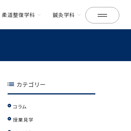
柔道整復学科
鍼灸学科
昼間部
昼間部
夜間部
夜間部
カテゴリー
コラム
授業見学