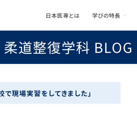
日本医専とは
学びの特長
柔道整復学科 BLOG
学びの特長トップ
オンラインを活用した
授業スタイル
ISENカラダラボ
海外研修制度
校で現場実習をしてきました」
W資格取得制度