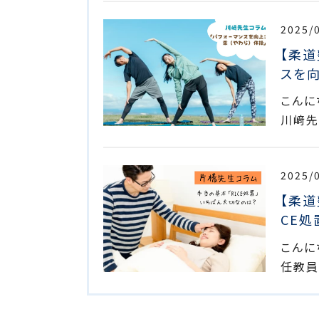
2025/
【柔道
スを向
こんに
川﨑先
2025/
【柔道
CE
こんに
任教員