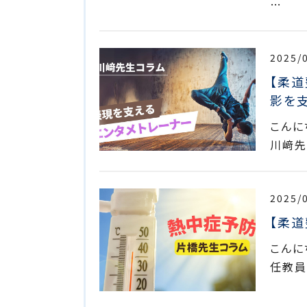
…
2025/
【柔
影を
こんに
川﨑先
2025/
【柔
こんに
任教員