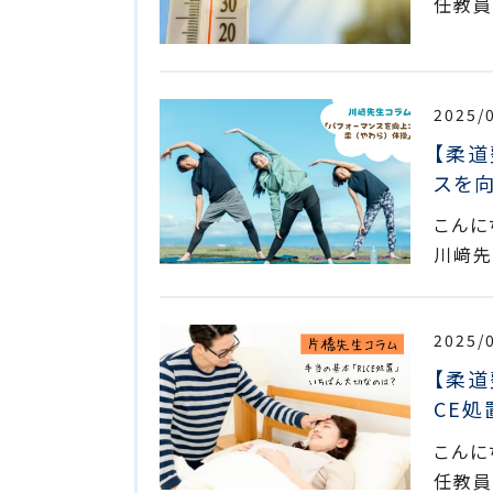
任教員
2025/
【柔道
スを向
こんに
川﨑先
2025/
【柔道
CE
こんに
任教員