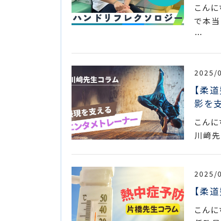
こんに
で本当
…
2025/
【柔
影を
こんに
川﨑先
2025/
【柔
こんに