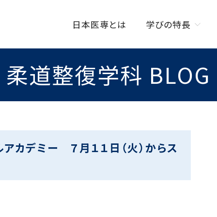
日本医専とは
学びの特長
柔道整復学科 BLOG
学びの特長トップ
オンラインを活用した
授業スタイル
ISENカラダラボ
海外研修制度
ルアカデミー ７月１１日（火）からス
W資格取得制度