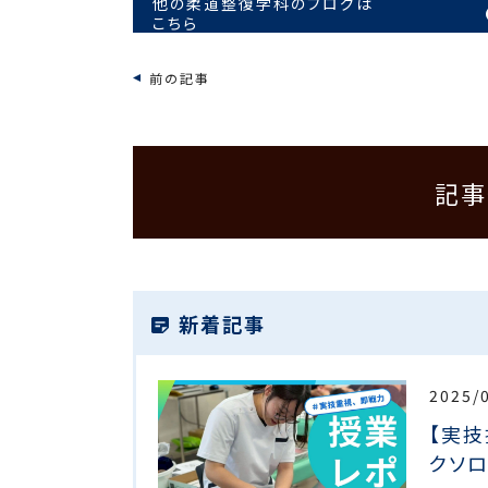
他の柔道整復学科のブログは
こちら
前の記事
記事
新着記事
2025/
【実技
クソロ