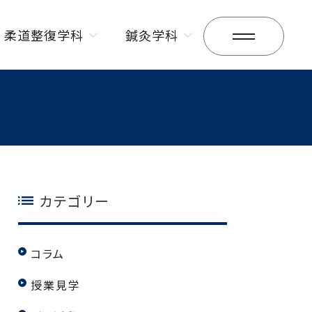
柔道整復学科
鍼灸学科
昼間部
昼間部
夜間部
夜間部
カテゴリー
コラム
授業見学