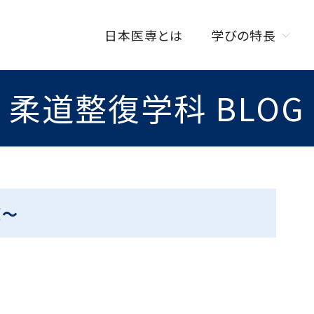
日本医専とは
学びの特長
柔道整復学科 BLOG
学びの特長トップ
オンラインを活用した
授業スタイル
ISENカラダラボ
海外研修制度
策～
W資格取得制度