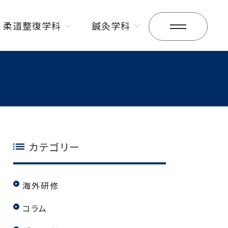
柔道整復学科
鍼灸学科
昼間部
昼間部
夜間部
夜間部
カテゴリー
海外研修
コラム