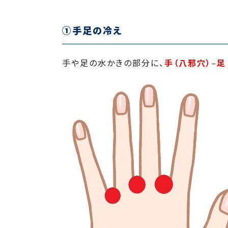
①手足の冷え
手や足の水かきの部分に、
手（八邪穴）
–
足