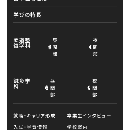
学びの特長
柔道整
昼
夜
復学科
間
間
部
部
鍼灸学
昼
夜
科
間
間
部
部
就職・キャリア形成
卒業生インタビュー
入試・学費情報
学校案内