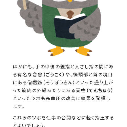
ほかにも、手の甲側の親指と人さし指の間にあ
る有名な
合谷（ごうこく）
や、後頭部と首の境目
にある僧帽筋（そうぼうきん）といった盛り上が
った筋肉の外縁あたりにある
天柱（てんちゅう）
といったツボも高血圧の改善に効果を発揮し
ます。
これらのツボを仕事の合間などに軽く指圧する
とよいでしょう。