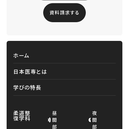
資料請求する
ホーム
日本医専とは
学びの特長
柔道整
昼
夜
復学科
間
間
部
部