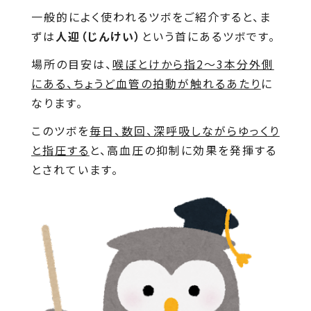
一般的によく使われるツボをご紹介すると、ま
ずは
人迎（じんけい）
という首にあるツボです。
場所の目安は、
喉ぼとけから指2～3本分外側
にある、ちょうど血管の拍動が触れるあたり
に
なります。
このツボを
毎日、数回、深呼吸しながらゆっくり
と指圧する
と、高血圧の抑制に効果を発揮する
とされています。