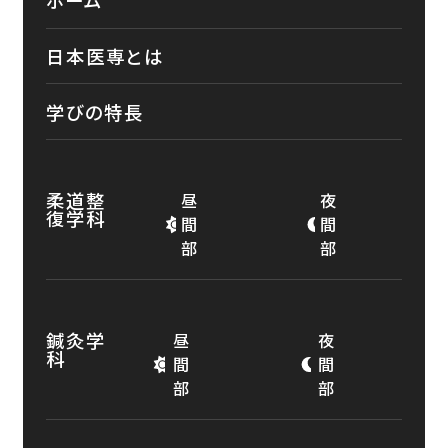
ホーム
日本医専とは
学びの特長
柔道整
昼
夜
復学科
間
間
部
部
鍼灸学
昼
夜
科
間
間
部
部