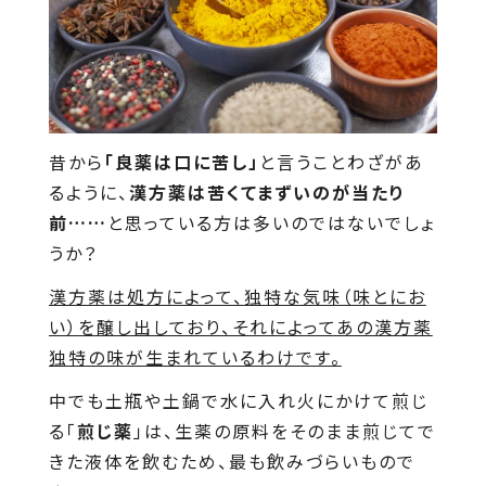
昔から
「良薬は口に苦し」
と言うことわざがあ
るように、
漢方薬は苦くてまずいのが当たり
前……
と思っている方は多いのではないでしょ
うか？
漢方薬は処方によって、独特な気味（味とにお
い）を醸し出しており、それによってあの漢方薬
独特の味が生まれているわけです。
中でも土瓶や土鍋で水に入れ火にかけて煎じ
る「
煎じ薬
」は、生薬の原料をそのまま煎じてで
きた液体を飲むため、最も飲みづらいもので