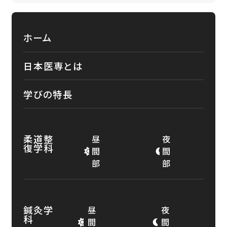
ホーム
日本医専とは
学びの特長
柔道整
昼
夜
復学科
間
間
部
部
鍼灸学
昼
夜
科
間
間