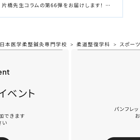
 片橋先生コラムの第66弾をお届けします！ …
-日本医学柔整鍼灸専門学校
柔道整復学科
スポー
ent
イベント
パンフレ
加できます
さい