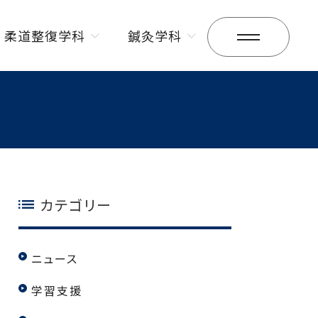
柔道整復学科
鍼灸学科
昼間部
昼間部
夜間部
夜間部
カテゴリー
ニュース
学習支援