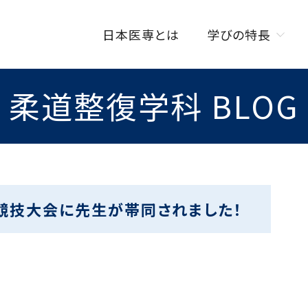
日本医専とは
学びの特長
柔道整復学科 BLOG
学びの特長トップ
オンラインを活用した
授業スタイル
ISENカラダラボ
海外研修制度
競技大会に先生が帯同されました！
W資格取得制度