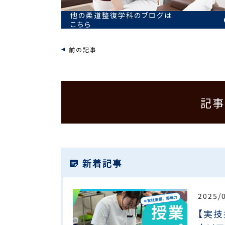
他の柔道整復学科のブログは
こちら
前の記事
記事
新着記事
2025/
【実技