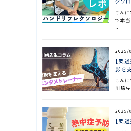
クソロ
こんに
で本当
…
2025/
【柔
影を
こんに
川﨑先
2025/
【柔