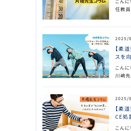
こんに
任教員
2025/
【柔道
スを向
こんに
川﨑先
2025/
【柔道
CE
こんに