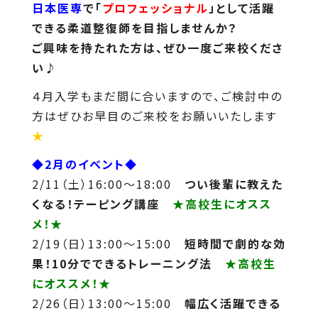
日本医専
で「
プロフェッショナル
」として活躍
できる柔道整復師を目指しませんか？
ご興味を持たれた方は、ぜひ一度ご来校くださ
い♪
４月入学もまだ間に合いますので、ご検討中の
方はぜひお早目のご来校をお願いいたします
★
◆2月のイベント◆
2/11（土）16:00～18:00
つい後輩に教えた
くなる！テーピング講座
★高校生にオスス
メ！★
2/19（日）13:00～15:00
短時間で劇的な効
果！10分でできるトレーニング法
★高校生
にオススメ！★
2/26（日）13:00～15:00
幅広く活躍できる