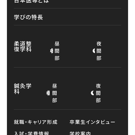
学びの特長
柔道整
昼
夜
復学科
間
間
部
部
鍼灸学
昼
夜
科
間
間
部
部
就職・キャリア形成
卒業生インタビュー
入試・学費情報
学校案内