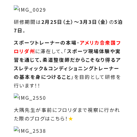
研修期間は
2月25日（土）～3月3日（金）
の
5泊
7日
。
スポーツトレーナーの本場
・
アメリカ合衆国フ
ロリダ州
に滞在して、「
スポーツ現場体験や実
習を通じて、柔道整復師だからこそなり得るア
スレティック＆コンディショニングトレーナー
の基本を身につけること
」を目的として研修を
行います！！
大隅先生が事前にフロリダまで視察に行かれ
た際のブログは
こちら
！
★