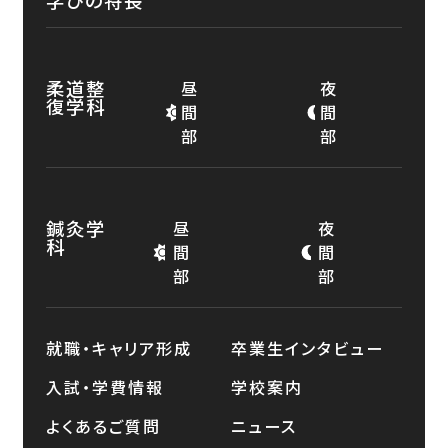
柔道整
昼
夜
復学科
間
間
部
部
鍼灸学
昼
夜
科
間
間
部
部
就職・キャリア形成
卒業生インタビュー
入試・学費情報
学校案内
よくあるご質問
ニュース