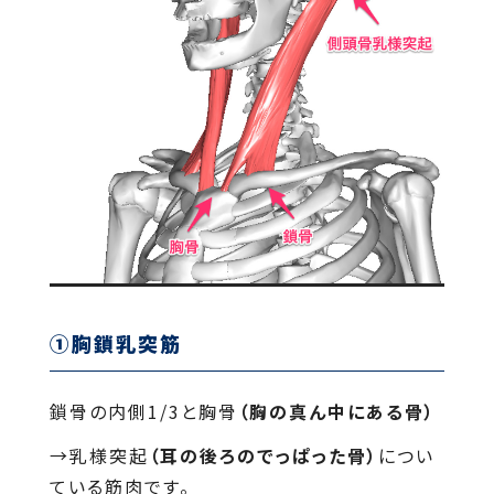
①胸鎖乳突筋
鎖骨の内側1/3と胸骨
（胸の真ん中にある骨）
→乳様突起
（耳の後ろのでっぱった骨）
につい
ている筋肉です。