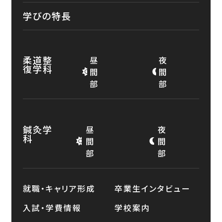
学びの特長
柔道整
昼
夜
復学科
間
間
部
部
鍼灸学
昼
夜
科
間
間
部
部
就職・キャリア形成
卒業生インタビュー
入試・学費情報
学校案内