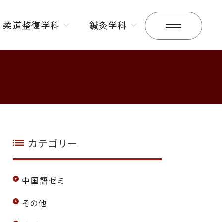
柔道整復学科
鍼灸学科
昼間部
昼間部
夜間部
夜間部
カテゴリー
中国語ゼミ
その他