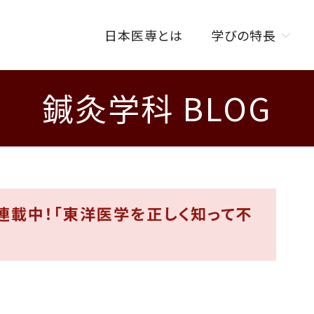
日本医専とは
学びの特長
鍼灸学科 BLOG
学びの特長トップ
オンラインを活用した
授業スタイル
ISENカラダラボ
海外研修制度
連載中！「東洋医学を正しく知って不
W資格取得制度