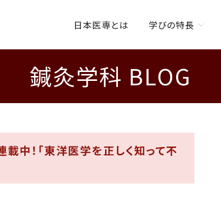
日本医専とは
学びの特長
鍼灸学科 BLOG
学びの特長トップ
オンラインを活用した
授業スタイル
ISENカラダラボ
海外研修制度
連載中！「東洋医学を正しく知って不
W資格取得制度