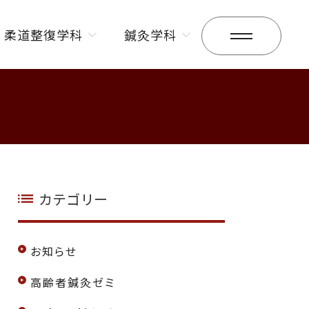
柔道整復学科
鍼灸学科
昼間部
昼間部
夜間部
夜間部
カテゴリー
お知らせ
高齢者鍼灸ゼミ