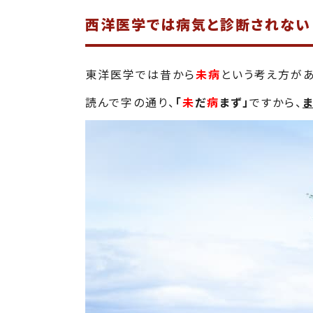
西洋医学では病気と診断されない
東洋医学では昔から
未病
という考え方があ
読んで字の通り、
「
未
だ
病
まず」
ですから、