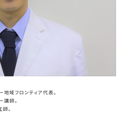
ナー地域フロンティア代表。
ー講師。
圧師。