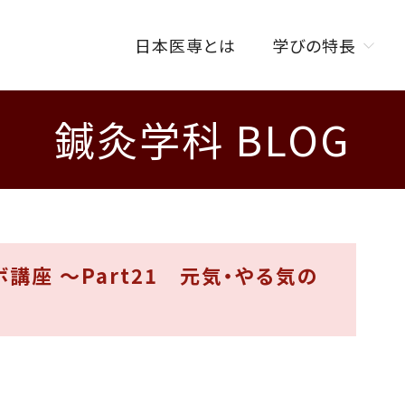
日本医専とは
学びの特長
鍼灸学科 BLOG
学びの特長トップ
オンラインを活用した
授業スタイル
ISENカラダラボ
海外研修制度
講座 ～Part21 元気・やる気の
W資格取得制度