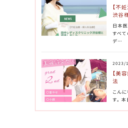
【不妊
渋谷
日本医
すべて
デ…
2023/
【美容
法
こんに
す。 