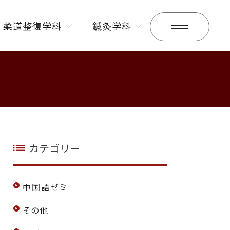
柔道整復学科
鍼灸学科
昼間部
昼間部
夜間部
夜間部
カテゴリー
中国語ゼミ
その他