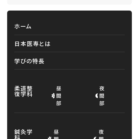
ホーム
日本医専とは
学びの特長
柔道整
昼
夜
復学科
間
間
部
部
鍼灸学
昼
夜
科