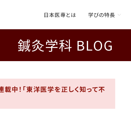
日本医専とは
学びの特長
鍼灸学科 BLOG
学びの特長トップ
オンラインを活用した
授業スタイル
ISENカラダラボ
海外研修制度
連載中！「東洋医学を正しく知って不
W資格取得制度