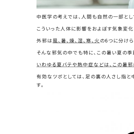
中医学の考えでは、人間も自然の一部とし
こういった人体に影響をおよぼす気象変
外邪は
風、暑、燥、湿、寒、火
の6つに分けら
そんな邪気の中でも特に、この暑い夏の季
いわゆる夏バテや熱中症などは、この暑邪
有効なツボとしては、足の裏の人さし指と
す。