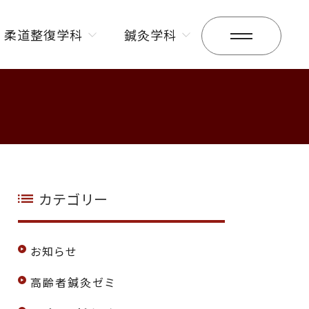
柔道整復学科
鍼灸学科
昼間部
昼間部
夜間部
夜間部
カテゴリー
お知らせ
高齢者鍼灸ゼミ