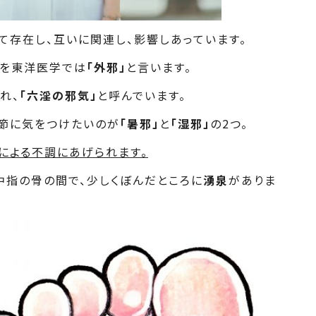
て存在し、互いに関連し、影響しあっています。
化を東洋医学では
「外邪」
と言います。
れ、
「六淫の邪気」
と呼んでいます。
節に気をつけたいのが
「暑邪」
と
「湿邪」
の2つ。
による不調にあげられます。
中指の骨の間で、少しくぼんだところに
湧泉
がありま