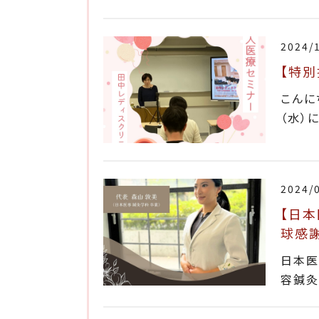
2024/
【特
こんに
（水）
2024/
【日本
球感謝
日本医
容鍼灸