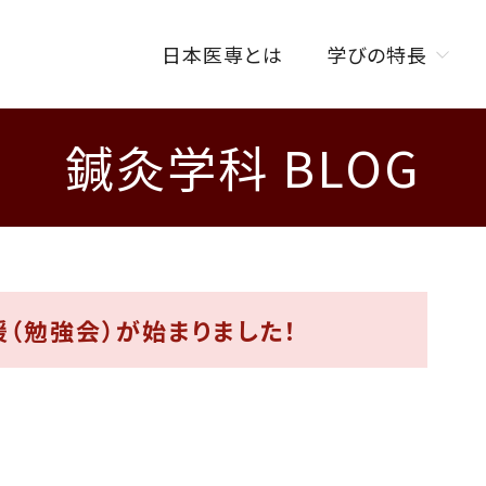
日本医専とは
学びの特長
鍼灸学科 BLOG
学びの特長トップ
オンラインを活用した
授業スタイル
ISENカラダラボ
海外研修制度
（勉強会）が始まりました！
W資格取得制度