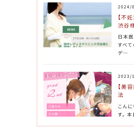
2024/
【不妊
渋谷
日本医
すべて
デ…
2023/
【美容
法
こんに
す。 