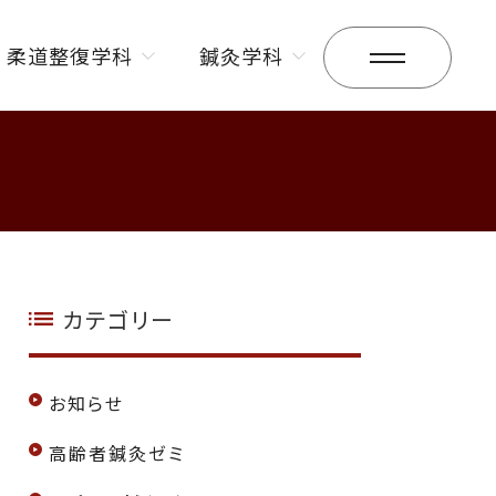
柔道整復学科
鍼灸学科
昼間部
昼間部
夜間部
夜間部
カテゴリー
お知らせ
高齢者鍼灸ゼミ