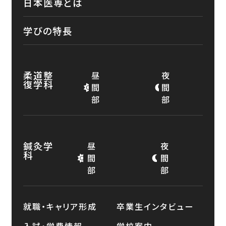
日本医専とは
学びの特長
柔道整
昼
夜
復学科
間
間
部
部
鍼灸学
昼
夜
科
間
間
部
部
就職・キャリア形成
卒業生インタビュー
入試・学費情報
学校案内