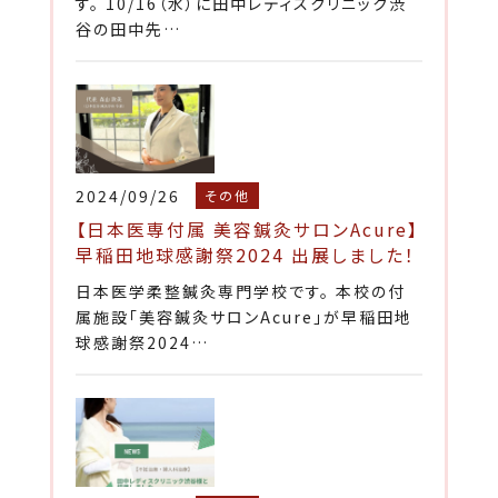
す。 10/16（水）に田中レディスクリニック渋
谷の田中先…
2024/09/26
その他
【日本医専付属 美容鍼灸サロンAcure】
早稲田地球感謝祭2024 出展しました！
日本医学柔整鍼灸専門学校です。 本校の付
属施設「美容鍼灸サロンAcure」が早稲田地
球感謝祭2024…