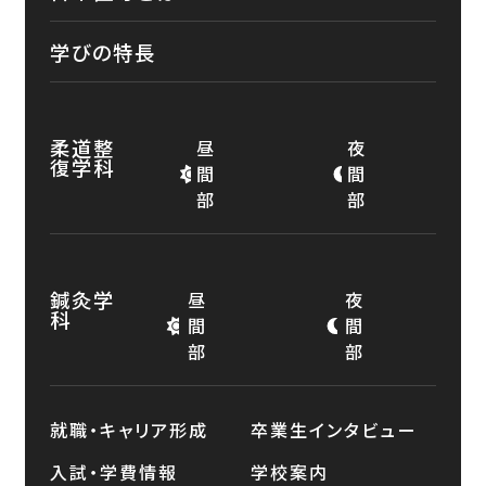
学びの特長
柔道整
昼
夜
復学科
間
間
部
部
鍼灸学
昼
夜
科
間
間
部
部
就職・キャリア形成
卒業生インタビュー
入試・学費情報
学校案内