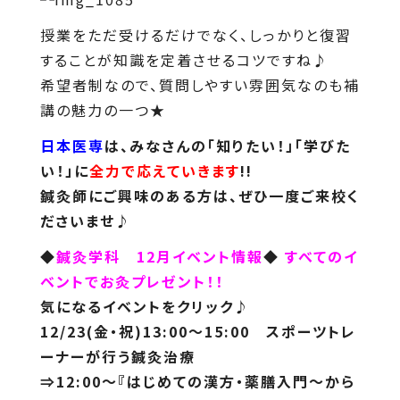
授業をただ受けるだけでなく、しっかりと復習
することが知識を定着させるコツですね♪
希望者制なので、質問しやすい雰囲気なのも補
講の魅力の一つ★
日本医専
は、みなさんの「知りたい！」「学びた
い！」に
全力で応えていきます
!!
鍼灸師にご興味のある方は、ぜひ一度ご来校く
ださいませ♪
◆
鍼灸学科 12月イベント情報
◆
すべてのイ
ベントでお灸プレゼント！！
気になるイベントをクリック♪
12/23(金・祝)13:00～15:00
スポーツトレ
ーナーが行う鍼灸治療
⇒12:00～
『はじめての漢方・薬膳入門～から