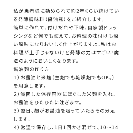
私が患者様に勧められて約2年くらい続けてい
る発酵調味料（醤油麹）をご紹介します。
簡単に作れて、付けだれや下味、自家製ドレッ
シングなど何でも使えて、お料理の味付けも深
い風味になりおいしく仕上がりますよ。私はお
料理が上手じゃないけど発酵の力はすごい！魔
法のようにおいしくなります。
醤油麹の作り方
１）お醤油と米麹（生麹でも乾燥麹でもOK。）
を用意します。
２）滅菌した保存容器にほぐした米麹を入れ、
お醤油をひたひたに注ぎます。
３）翌日、麹がお醤油を吸っていたらその分足
します。
４）常温で保存し、1日1回かき混ぜて、10～14