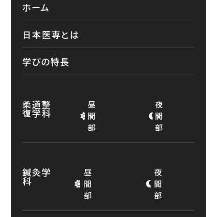
ホーム
日本医専とは
学びの特長
柔道整
昼
夜
復学科
間
間
部
部
鍼灸学
昼
夜
科
間
間
部
部