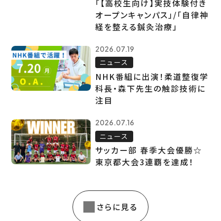
「【高校生向け】実技体験付き
オープンキャンパス」/「自律神
経を整える鍼灸治療」
2026.07.19
ニュース
NHK番組に出演！柔道整復学
科長・森下先生の触診技術に
注目
2026.07.16
ニュース
サッカー部 春季大会優勝☆
東京都大会3連覇を達成！
さらに見る