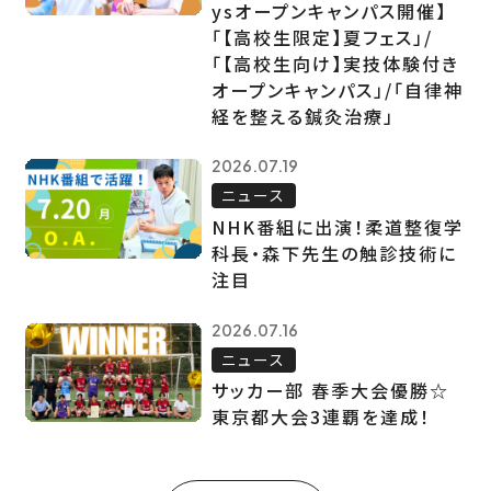
ysオープンキャンパス開催】
「【高校生限定】夏フェス」/
「【高校生向け】実技体験付き
オープンキャンパス」/「自律神
経を整える鍼灸治療」
2026.07.19
ニュース
NHK番組に出演！柔道整復学
科長・森下先生の触診技術に
注目
2026.07.16
ニュース
サッカー部 春季大会優勝☆
東京都大会3連覇を達成！