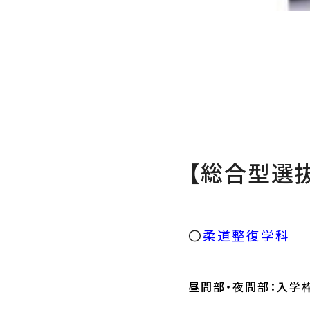
【総合型選
〇
柔道整復学科
昼間部・夜間部：入学