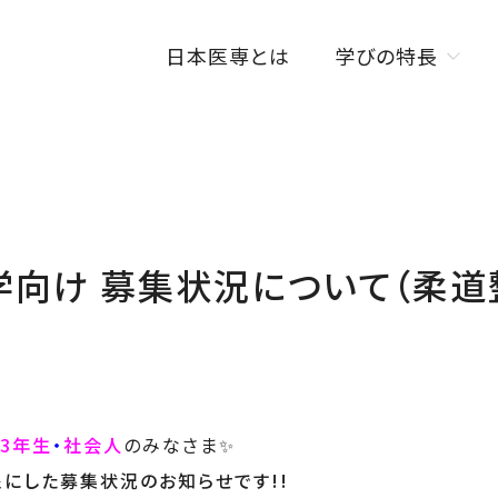
日本医専とは
学びの特長
学びの特長トップ
オンラインを活用した
授業スタイル
ISENカラダラボ
入学向け 募集状況について（柔
海外研修制度
W資格取得制度
3年生
・
社会人
のみなさま
✨
象にした募集状況の
お知らせです!!