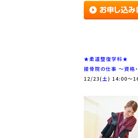
★柔道整復学科★
接骨院の仕事 ～資格
12/23(
土
) 14:00～1