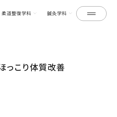
柔道整復学科
鍼灸学科
昼間部
昼間部
夜間部
夜間部
でほっこり体質改善