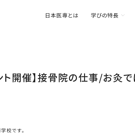
日本医専とは
学びの特長
学びの特長トップ
オンラインを活用した
授業スタイル
ISENカラダラボ
イベント開催】接骨院の仕事/お灸
海外研修制度
W資格取得制度
学校です。