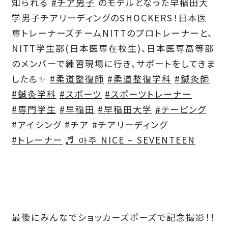
知られる
#チア男子
のモデルとなった早稲田大
学男子チアリーディングのSHOCKERS！日本医
専トレーナーズチームNITTのプロトレーナーと、
NITT学生部(日本医専在校生)、日本医専高等部
のメンバーで練習現場に行き、サポートをしてきま
した💪✨
#柔道整復師
#柔道整復学科
#鍼灸師
#鍼灸学科
#スポーツ
#スポーツトレーナー
#専門学生
#早稲田
#早稲田大学
#テーピング
#アイシング
#チア
#チアリーディング
#トレーナー
♬ 아주 NICE – SEVENTEEN
最後にみんなでショッカーズポーズで記念撮影！！