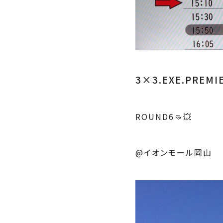
3×3.EXE.PREMI
ROUND6👊💥
@イオンモール岡山