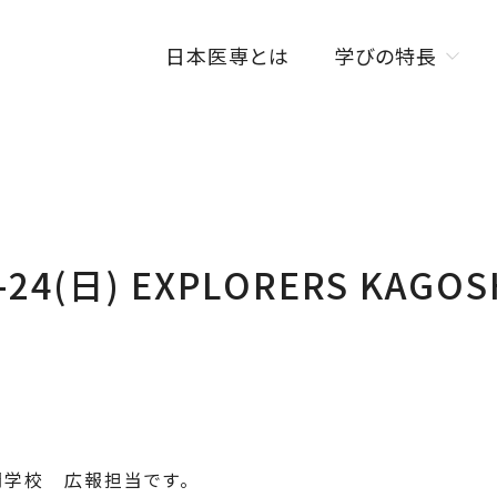
日本医専とは
学びの特長
学びの特長トップ
オンラインを活用した
授業スタイル
ISENカラダラボ
)-24(日) EXPLORERS KAG
海外研修制度
W資格取得制度
学校 広報担当です。