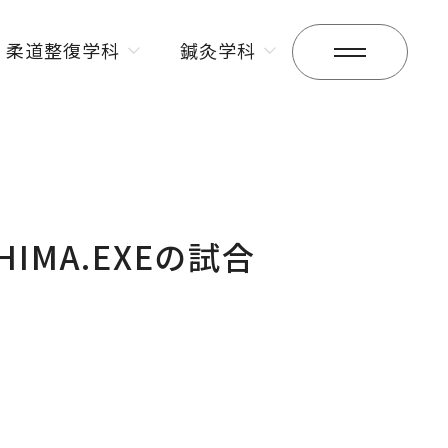
柔道整復学科
鍼灸学科
昼間部
昼間部
夜間部
夜間部
OSHIMA.EXEの試合