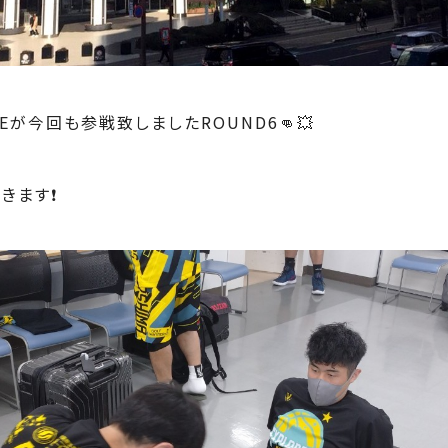
.EXEが今回も参戦致しましたROUND6👊💥
ます❗️