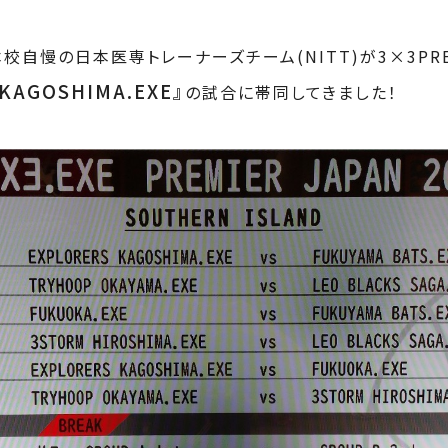
 に本校自慢の日本医専トレーナーズチーム(NITT)が3×3PRE
 KAGOSHIMA.EXE』
の試合
に帯同してきました！