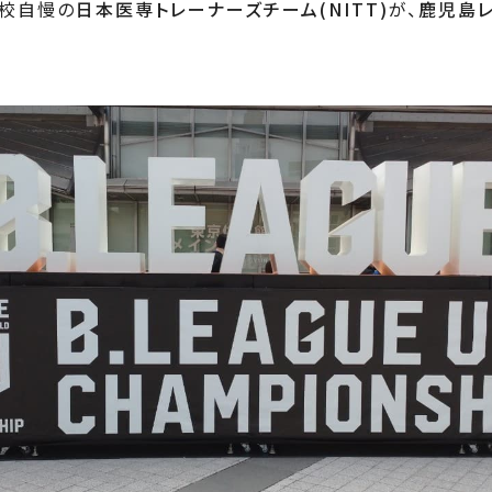
に本校自慢の
日本医専トレーナーズチーム(NITT)
が、
鹿児島レ