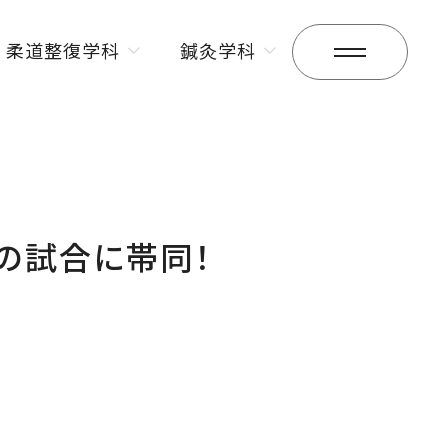
柔道整復学科
鍼灸学科
昼間部
昼間部
夜間部
夜間部
15の試合に帯同！