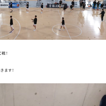
式戦！
きます！