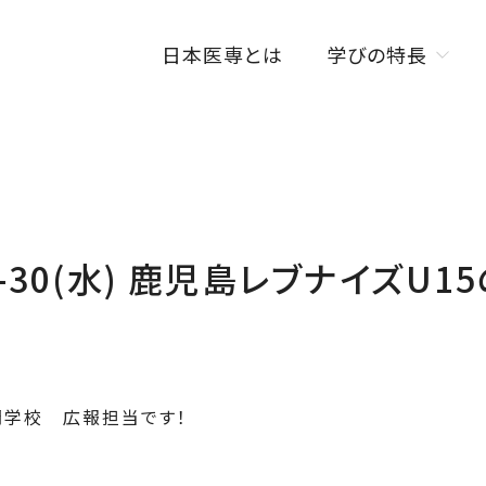
日本医専とは
学びの特長
学びの特長トップ
オンラインを活用した
授業スタイル
ISENカラダラボ
(日)-30(水) 鹿児島レブナイズU
海外研修制度
W資格取得制度
学校 広報担当です！