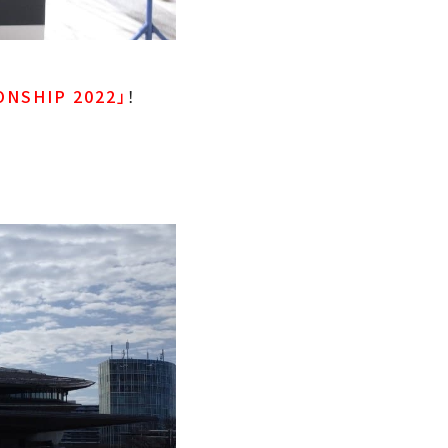
ONSHIP 2022」
！