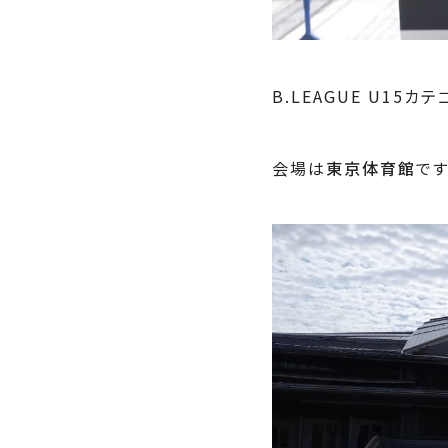
B.LEAGUE U15
会場は
東京体育館
です