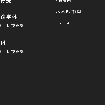
の特長
学校案内
よくあるご質問
整復学科
ニュース
部
夜間部
学科
部
夜間部