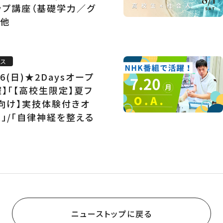
ップ講座（基礎学力／グ
/他
ース
/26(日)★2Daysオープ
】「【高校生限定】夏フ
生向け】実技体験付きオ
」/「自律神経を整える
ニューストップに戻る