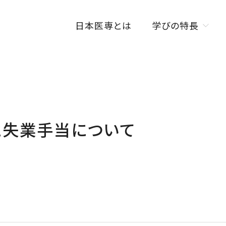
日本医専とは
学びの特長
学びの特長トップ
オンラインを活用した
授業スタイル
ISENカラダラボ
と失業手当について
海外研修制度
W資格取得制度