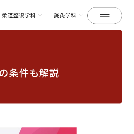
柔道整復学科
鍼灸学科
昼間部
昼間部
夜間部
夜間部
の条件も解説