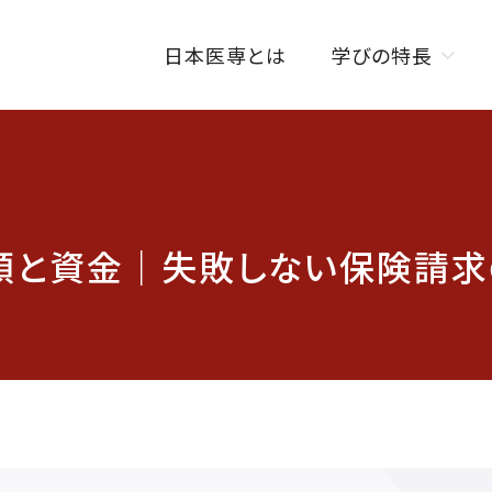
日本医専とは
学びの特長
学びの特長トップ
オンラインを活用した
授業スタイル
順と資金｜失敗しない保険請求
ISENカラダラボ
海外研修制度
W資格取得制度