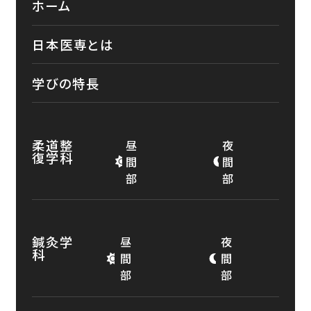
ホーム
日本医専とは
学びの特長
柔道整
昼
夜
復学科
間
間
部
部
鍼灸学
昼
夜
科
間
間
部
部