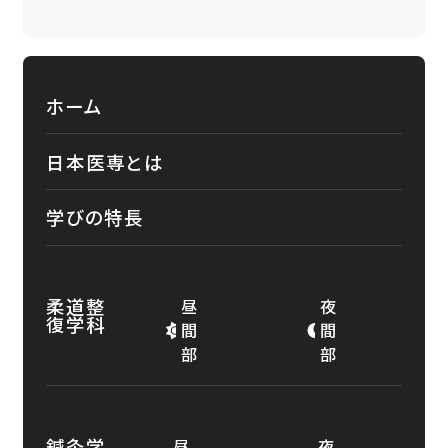
ホーム
日本医専とは
学びの特長
柔道整
昼
夜
復学科
間
間
部
部
鍼灸学
昼
夜