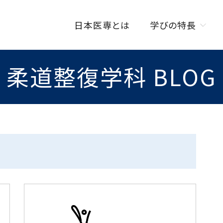
日本医専とは
学びの特長
柔道整復学科 BLOG
学びの特長トップ
オンラインを活用した
授業スタイル
ISENカラダラボ
海外研修制度
W資格取得制度