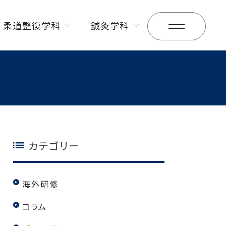
柔道整復学科
鍼灸学科
昼間部
昼間部
夜間部
夜間部
カテゴリー
海外研修
コラム